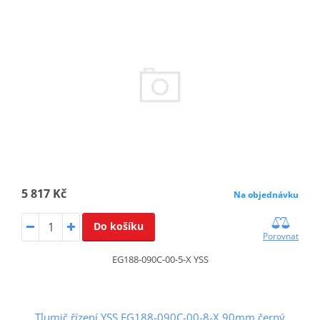
5 817 Kč
Na objednávku
Do košíku
Porovnat
EG188-090C-00-5-X YSS
Tlumič řízení YSS EG188-090C-00-8-X 90mm černý