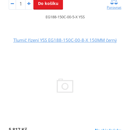
Do košíku
Porovnat
EG188-150C-00-5-X YSS
Tlumič řízení YSS EG188-150C-00-8-X 150MM černý
5 817 Kč