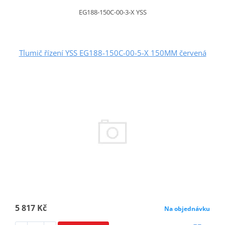
EG188-150C-00-3-X YSS
Tlumič řízení YSS EG188-150C-00-5-X 150MM červená
5 817 Kč
Na objednávku