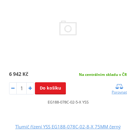
6 942 Kč
Na centrálním skladu v ČR
Do košíku
Porovnat
EG188-078C-02-5-X YSS
Tlumič řízení YSS EG188-078C-02-8-X 75MM černý