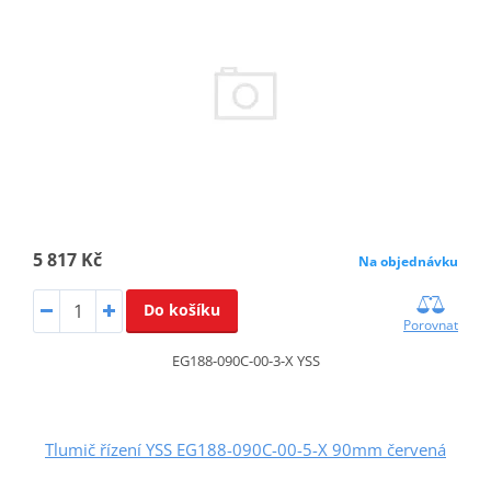
5 817 Kč
Na objednávku
Do košíku
Porovnat
EG188-090C-00-3-X YSS
Tlumič řízení YSS EG188-090C-00-5-X 90mm červená