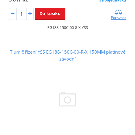
Na objednávku
Do košíku
Porovnat
EG188-150C-00-8-X YSS
Tlumič řízení YSS EG188-150C-00-R-X 150MM platinové
závodní