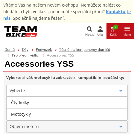
Vítáme Vás na našem novém e-shopu. Nemůžete nalézt co
hledáte, chybí velikost, nebo máte speciální přání?
Kontaktujte
nás.
Společně najdeme řešení.
0
Hledat
Účet
Košík
Menu
Hledat
Domů
Díly
Podvozek
Těsnění a komponenty tlumičů
Pro přední vidlici
Accessories YSS
Accessories YSS
Vyberte si váš motocykl a zobrazte si kompatibilní součástky:
Vyberte
Čtyřkolky
Značka
Motocykly
Objem motoru