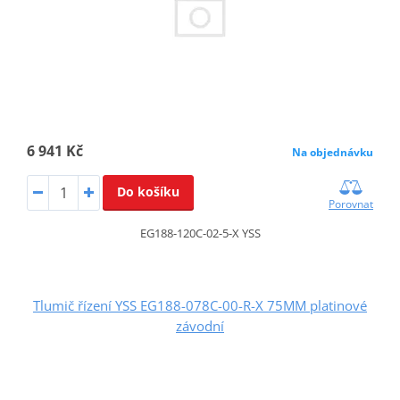
6 941 Kč
Na objednávku
Do košíku
Porovnat
EG188-120C-02-5-X YSS
Tlumič řízení YSS EG188-078C-00-R-X 75MM platinové
závodní