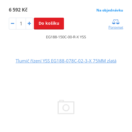
6 592 Kč
Na objednávku
Do košíku
Porovnat
EG188-150C-00-R-X YSS
Tlumič řízení YSS EG188-078C-02-3-X 75MM zlatá