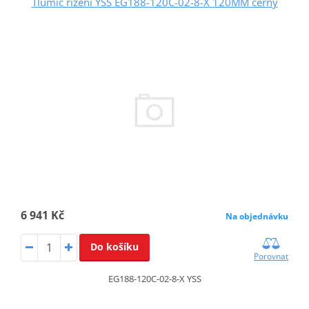
Tlumič řízení YSS EG188-120C-02-8-X 120MM černý
6 941 Kč
Na objednávku
Do košíku
Porovnat
EG188-120C-02-8-X YSS