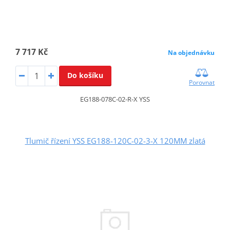
7 717 Kč
Na objednávku
Do košíku
Porovnat
EG188-078C-02-R-X YSS
Tlumič řízení YSS EG188-120C-02-3-X 120MM zlatá