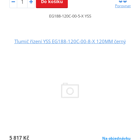
Do košíku
Porovnat
EG188-120C-00-5-X YSS
Tlumič řízení YSS EG188-120C-00-8-X 120MM černý
5 817 Kč
Na objednávku