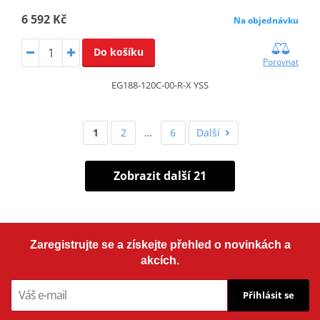
6 592 Kč
Na objednávku
Do košíku
Porovnat
EG188-120C-00-R-X YSS
1
2
…
6
Další
Zobrazit další 21
Zaregistrujte se a získejte přehled o novinkách a
akcích.
Přihlásit se