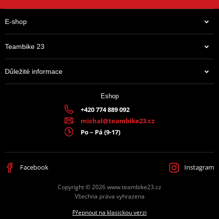
E-shop
Teambike 23
Důležité informace
Eshop
+420 774 889 092
michal@teambike23.cz
Po – Pá (9-17)
Facebook
Instagram
Copyright © 2026 www.teambike23.cz
Všechna práva vyhrazena
Přepnout na klasickou verzi