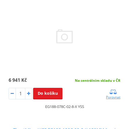
6 941 Kč
Na centrálním skladu v ČR
Do košíku
Porovnat
EG188-078C-02-8-X YSS