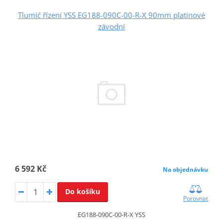
Tlumič řízení YSS EG188-090C-00-R-X 90mm platinové
závodní
6 592 Kč
Na objednávku
Do košíku
Porovnat
EG188-090C-00-R-X YSS