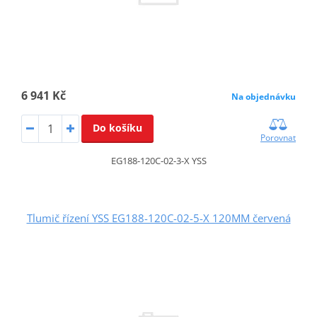
6 941 Kč
Na objednávku
Do košíku
Porovnat
EG188-120C-02-3-X YSS
Tlumič řízení YSS EG188-120C-02-5-X 120MM červená