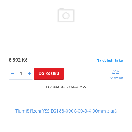
6 592 Kč
Na objednávku
Do košíku
Porovnat
EG188-078C-00-R-X YSS
Tlumič řízení YSS EG188-090C-00-3-X 90mm zlatá