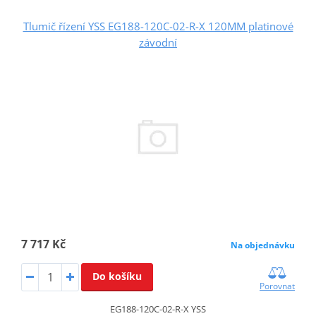
Tlumič řízení YSS EG188-120C-02-R-X 120MM platinové
závodní
7 717 Kč
Na objednávku
Do košíku
Porovnat
EG188-120C-02-R-X YSS