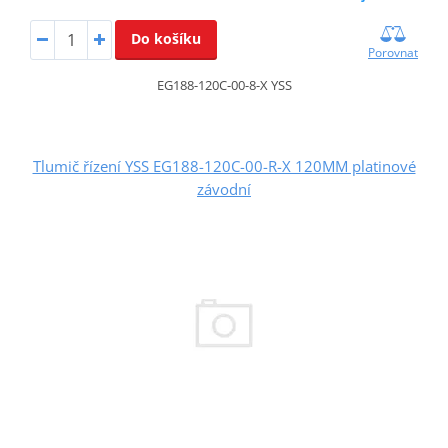
Do košíku
Porovnat
EG188-120C-00-8-X YSS
Tlumič řízení YSS EG188-120C-00-R-X 120MM platinové
závodní