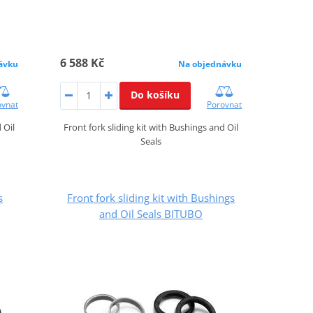
6 588 Kč
ávku
Na objednávku
Do košíku
ovnat
Porovnat
 Oil
Front fork sliding kit with Bushings and Oil
Seals
s
Front fork sliding kit with Bushings
and Oil Seals BITUBO