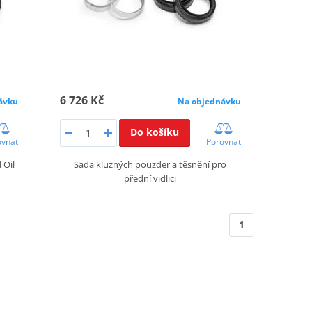
6 726 Kč
ávku
Na objednávku
Do košíku
ovnat
Porovnat
 Oil
Sada kluzných pouzder a těsnění pro
přední vidlici
1