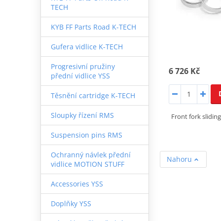
TECH
KYB FF Parts Road K-TECH
Gufera vidlice K-TECH
Progresivní pružiny
6 726 Kč
přední vidlice YSS
Těsnění cartridge K-TECH
Sloupky řízení RMS
Front fork slidin
Suspension pins RMS
Ochranný návlek přední
Nahoru
vidlice MOTION STUFF
Accessories YSS
Doplňky YSS