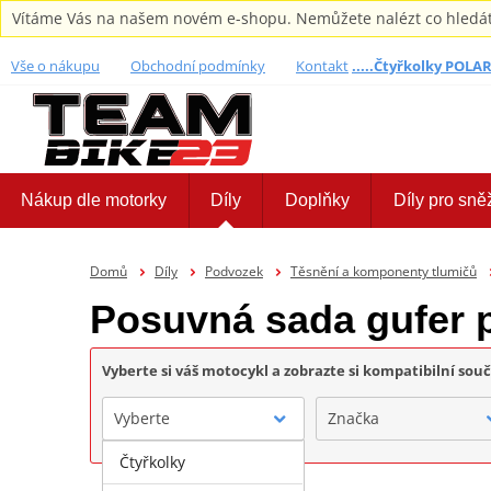
Vítáme Vás na našem novém e-shopu. Nemůžete nalézt co hledáte,
Vše o nákupu
Obchodní podmínky
Kontakt
.....Čtyřkolky POLARI
Nákup dle motorky
Díly
Doplňky
Díly pro sně
Domů
Díly
Podvozek
Těsnění a komponenty tlumičů
Posuvná sada gufer 
Vyberte si váš motocykl a zobrazte si kompatibilní sou
Vyberte
Značka
Čtyřkolky