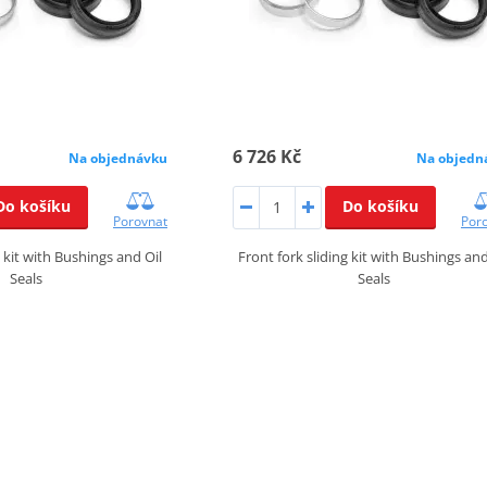
6 726 Kč
Na objednávku
Na objedn
Do košíku
Do košíku
Porovnat
Por
g kit with Bushings and Oil
Front fork sliding kit with Bushings and
Seals
Seals