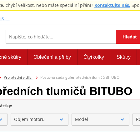
 chybí velikost, nebo máte speciální přání?
Kontaktujte nás.
Spol
S.....
Hledat
žné skútry
Oblečení a přilby
Čtyřkolky
Skútry
Pro přední vidlici
Posuvná sada gufer předních tlumičů BITUBO
předních tlumičů BITUBO
částky:
Objem motoru
Model
R