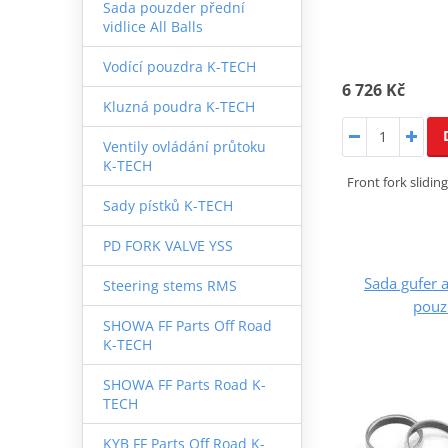
Sada pouzder přední
vidlice All Balls
Vodící pouzdra K-TECH
6 726 Kč
Kluzná poudra K-TECH
Ventily ovládání průtoku
K-TECH
Front fork slidin
Sady pístků K-TECH
PD FORK VALVE YSS
Sada gufer 
Steering stems RMS
pouz
SHOWA FF Parts Off Road
K-TECH
SHOWA FF Parts Road K-
TECH
KYB FF Parts Off Road K-