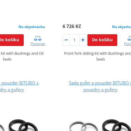
6 726 Kč
Na objednávku
Na objedn
Do košíku
Do košíku
Porovnat
Por
g kit with Bushings and Oil
Front fork sliding kit with Bushings and
Seals
Seals
a pouzder BITUBO s
Sada gufer a pouzder BITUBO 
dry a gufery
pouzdry a gufery