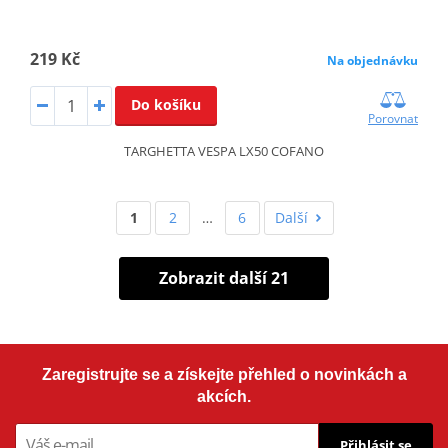
219 Kč
Na objednávku
Do košíku
Porovnat
TARGHETTA VESPA LX50 COFANO
1
2
…
6
Další
Zobrazit další 21
Zaregistrujte se a získejte přehled o novinkách a
akcích.
Přihlásit se