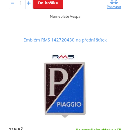
Do košíku
Porovnat
Nameplate Vespa
Emblém RMS 142720430 na přední štítek
119 Kč
Na centrálním skladu v ČR