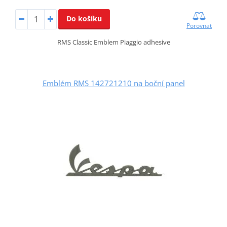
Do košíku
Porovnat
RMS Classic Emblem Piaggio adhesive
Emblém RMS 142721210 na boční panel