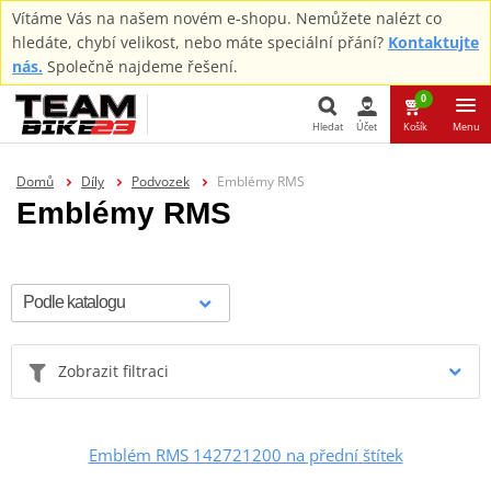
Vítáme Vás na našem novém e-shopu. Nemůžete nalézt co
hledáte, chybí velikost, nebo máte speciální přání?
Kontaktujte
nás.
Společně najdeme řešení.
0
Hledat
Účet
Košík
Menu
Hledat
Domů
Díly
Podvozek
Emblémy RMS
Emblémy RMS
Zobrazit filtraci
Emblém RMS 142721200 na přední štítek