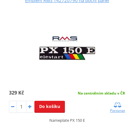
Emblém RMS 142720790 na boční panel
329 Kč
Na centrálním skladu v ČR
Do košíku
Porovnat
Nameplate PX 150 E