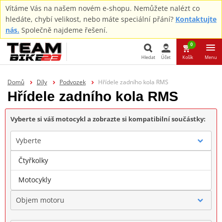
Vítáme Vás na našem novém e-shopu. Nemůžete nalézt co
hledáte, chybí velikost, nebo máte speciální přání?
Kontaktujte
nás.
Společně najdeme řešení.
0
Hledat
Účet
Košík
Menu
Hledat
Domů
Díly
Podvozek
Hřídele zadního kola RMS
Hřídele zadního kola RMS
Vyberte si váš motocykl a zobrazte si kompatibilní součástky:
Vyberte
Čtyřkolky
Značka
Motocykly
Objem motoru