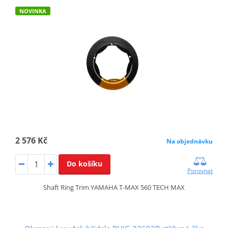
NOVINKA
2 576 Kč
Na objednávku
Do košíku
Porovnat
Shaft Ring Trim YAMAHA T-MAX 560 TECH MAX