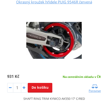
Okrasný kroužek hřídele PUIG 9546R červená
931 Kč
Na centrálním skladu v ČR
Do košíku
Porovnat
SHAFT RING TRIM KYMCO AK550 17' C/RED