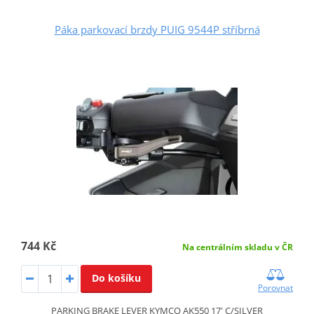
Páka parkovací brzdy PUIG 9544P stříbrná
744 Kč
Na centrálním skladu v ČR
Do košíku
Porovnat
PARKING BRAKE LEVER KYMCO AK550 17' C/SILVER