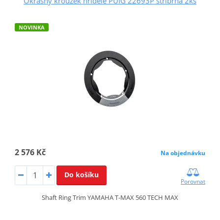
Okrasný kroužek hřídele PUIG 22693P stříbrná 2ks
NOVINKA
2 576 Kč
Na objednávku
Do košíku
Porovnat
Shaft Ring Trim YAMAHA T-MAX 560 TECH MAX