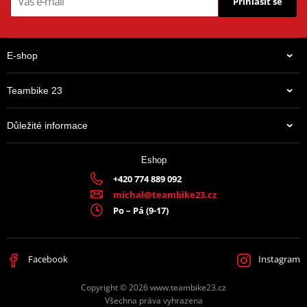
Přihlásit se
E-shop
Teambike 23
Důležité informace
Eshop
+420 774 889 092
michal@teambike23.cz
Po – Pá (9-17)
Facebook
Instagram
Copyright © 2026 www.teambike23.cz
Všechna práva vyhrazena