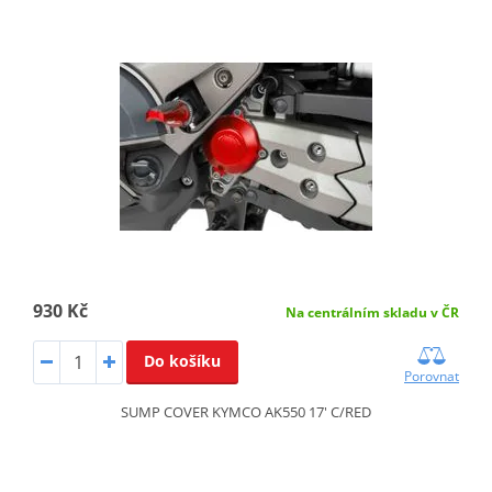
930 Kč
Na centrálním skladu v ČR
Do košíku
Porovnat
SUMP COVER KYMCO AK550 17' C/RED