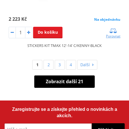
2 223 Kč
Na objednávku
Do košíku
Porovnat
STICKERS KIT TMAX 12'-14' C/KENNY-BLACK
1
2
3
4
Další
Zobrazit další 21
Zaregistrujte se a získejte přehled o novinkách a
akcích.