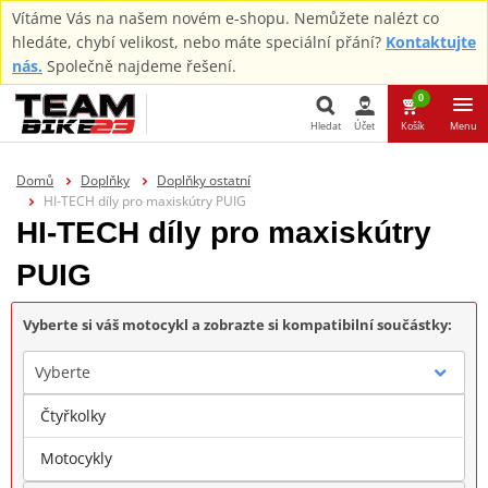
Vítáme Vás na našem novém e-shopu. Nemůžete nalézt co
hledáte, chybí velikost, nebo máte speciální přání?
Kontaktujte
nás.
Společně najdeme řešení.
0
Hledat
Účet
Košík
Menu
Hledat
Domů
Doplňky
Doplňky ostatní
HI-TECH díly pro maxiskútry PUIG
HI-TECH díly pro maxiskútry
PUIG
Vyberte si váš motocykl a zobrazte si kompatibilní součástky:
Vyberte
Čtyřkolky
Značka
Motocykly