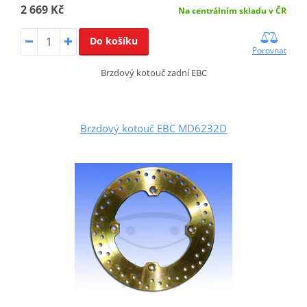
2 669 Kč
Na centrálním skladu v ČR
Do košíku
Porovnat
Brzdový kotouč zadní EBC
Brzdový kotouč EBC MD6232D