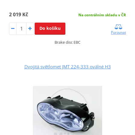
2 019 Kč
Na centrálním skladu v ČR
Do košíku
Porovnat
Brake disc EBC
Dvojitá světlomet JMT 224-333 oválné H3