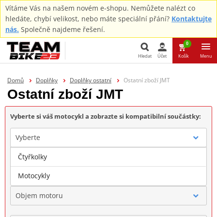
Vítáme Vás na našem novém e-shopu. Nemůžete nalézt co
hledáte, chybí velikost, nebo máte speciální přání?
Kontaktujte
nás.
Společně najdeme řešení.
0
Hledat
Účet
Košík
Menu
Hledat
Domů
Doplňky
Doplňky ostatní
Ostatní zboží JMT
Ostatní zboží JMT
Vyberte si váš motocykl a zobrazte si kompatibilní součástky:
Vyberte
Čtyřkolky
Značka
Motocykly
Objem motoru