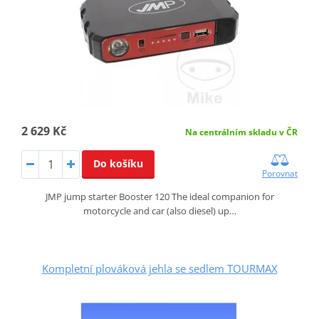
2 629 Kč
Na centrálním skladu v ČR
Do košíku
Porovnat
JMP jump starter Booster 120 The ideal companion for
motorcycle and car (also diesel) up…
Kompletní plováková jehla se sedlem TOURMAX