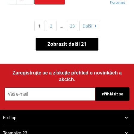
Porovnat
1
2
…
23
Další
Zobrazit další 21
Zaregistrujte se a získejte přehled o novinkách a
akcích.
Přihlásit se
E-shop
Teambike 23