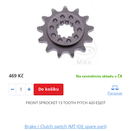
469 Kč
Na centrálním skladu v ČR
Do košíku
Porovnat
FRONT SPROCKET 13 TOOTH PITCH 420 ESJOT
Brake / Clutch switch JMT (OE spare part)