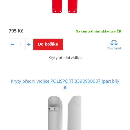
795 Kč
Na centrálním skladu v ČR
Do košíku
Porovnat
Kryty přední vidlice
Kryty přední vidlice POLISPORT 8398900007 (pár) bílý
db