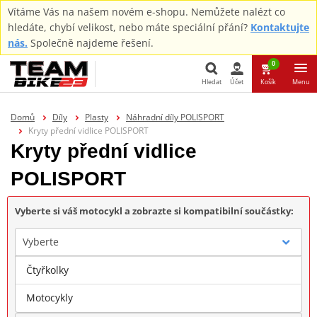
Vítáme Vás na našem novém e-shopu. Nemůžete nalézt co
hledáte, chybí velikost, nebo máte speciální přání?
Kontaktujte
nás.
Společně najdeme řešení.
0
Hledat
Účet
Košík
Menu
Hledat
Domů
Díly
Plasty
Náhradní díly POLISPORT
Kryty přední vidlice POLISPORT
Kryty přední vidlice
POLISPORT
Vyberte si váš motocykl a zobrazte si kompatibilní součástky:
Vyberte
Čtyřkolky
Značka
Motocykly