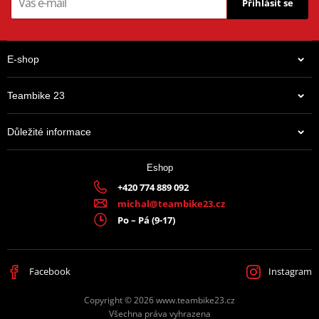
Přihlásit se
E-shop
Teambike 23
Důležité informace
Eshop
+420 774 889 092
michal@teambike23.cz
Po – Pá (9-17)
Facebook
Instagram
Copyright © 2026 www.teambike23.cz
Všechna práva vyhrazena