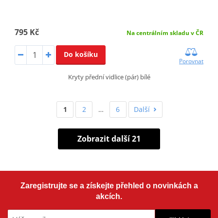
795 Kč
Na centrálním skladu v ČR
Do košíku
Porovnat
Kryty přední vidlice (pár) bílé
1
2
…
6
Další
Zobrazit další 21
Zaregistrujte se a získejte přehled o novinkách a
akcích.