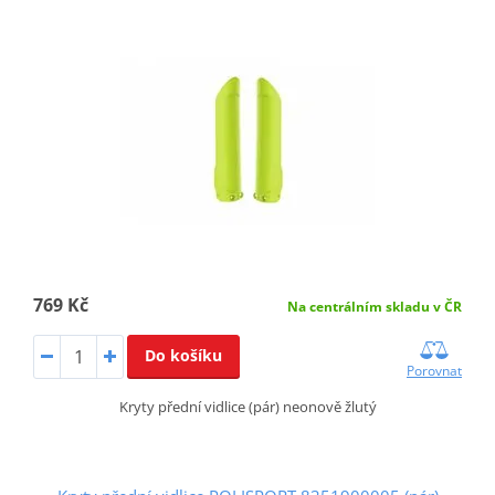
769 Kč
Na centrálním skladu v ČR
Do košíku
Porovnat
Kryty přední vidlice (pár) neonově žlutý