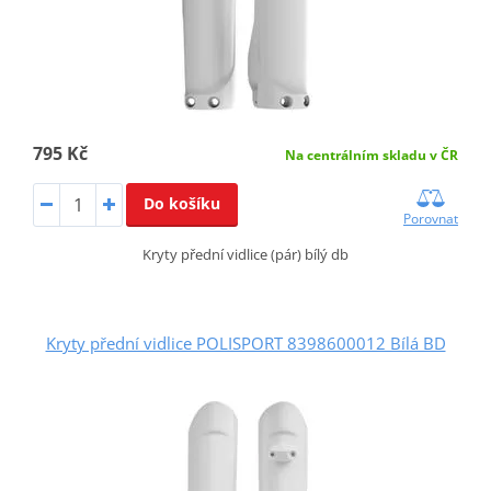
795 Kč
Na centrálním skladu v ČR
Do košíku
Porovnat
Kryty přední vidlice (pár) bílý db
Kryty přední vidlice POLISPORT 8398600012 Bílá BD