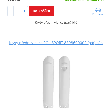
Do košíku
Porovnat
Kryty přední vidlice (pár) bílé
Kryty přední vidlice POLISPORT 8398600002 (pár) bílá