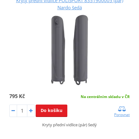
Kryty přední vidlice POLISPORT 8351900005 (pár)
Nardo šedá
795 Kč
Na centrálním skladu v ČR
Do košíku
Porovnat
Kryty přední vidlice (pár) šedý