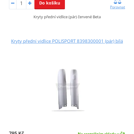
Do košíku
Porovnat
Kryty přední vidlice (pár) červené Beta
Kryty přední vidlice POLISPORT 8398300001 (pár) bílá
795 Kč
Na centrálním skladu v ČR