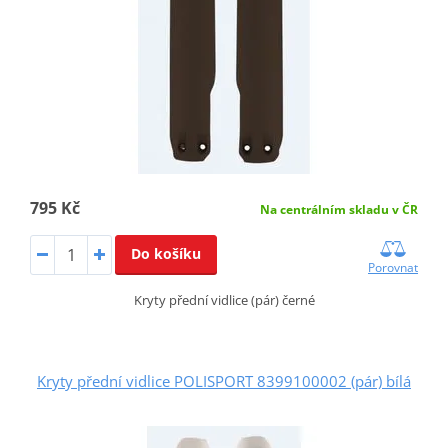
795 Kč
Na centrálním skladu v ČR
Do košíku
Porovnat
Kryty přední vidlice (pár) černé
Kryty přední vidlice POLISPORT 8399100002 (pár) bílá