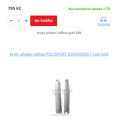
795 Kč
Na centrálním skladu v ČR
Do košíku
Porovnat
Kryty přední vidlice (pár) bílé
Kryty přední vidlice POLISPORT 8395000001 (pár) bílá