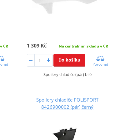
1 309 Kč
 v ČR
Na centrálním skladu v ČR
Do košíku
ovnat
Porovnat
Spoilery chladiče (pár) bílé
Spoilery chladiče POLISPORT
8426900002 (pár) černý