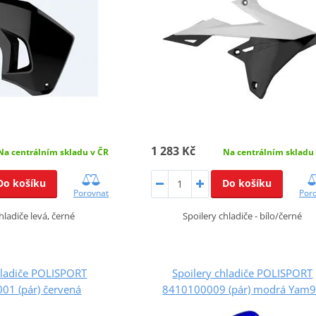
1 283 Kč
Na centrálním skladu v ČR
Na centrálním skladu
Do košíku
Do košíku
Porovnat
Por
hladiče levá, černé
Spoilery chladiče - bílo/černé
hladiče POLISPORT
Spoilery chladiče POLISPORT
01 (pár) červená
8410100009 (pár) modrá Yam