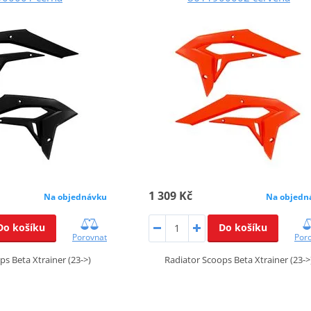
1 309 Kč
Na objednávku
Na objedn
Do košíku
Do košíku
Porovnat
Por
ps Beta Xtrainer (23->)
Radiator Scoops Beta Xtrainer (23->