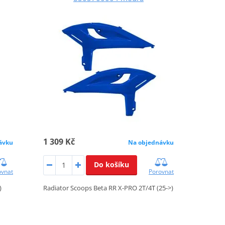
1 309 Kč
ávku
Na objednávku
Do košíku
ovnat
Porovnat
)
Radiator Scoops Beta RR X-PRO 2T/4T (25->)