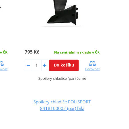
795 Kč
 v ČR
Na centrálním skladu v ČR
Do košíku
ovnat
Porovnat
Spoilery chladiče (pár) černé
Spoilery chladiče POLISPORT
8418100002 (pár) bílá