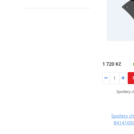
1 720 Kč
Spoilery c
Spoilery c
84141000