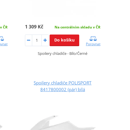
1 309 Kč
 v ČR
Na centrálním skladu v ČR
Do košíku
ovnat
Porovnat
Spoilery chladiče - Bílo/Černé
Spoilery chladiče POLISPORT
8417800002 (pár) bílá