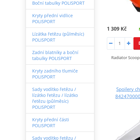
Boční tabulky POLISPORT
Kryty přední vidlice
POLISPORT
1 309 Kč
Lízátka řetězu (půlměsíc)
POLISPORT
Zadní blatníky a boční
Radiator Scoop
tabulky POLISPORT
Kryty zadního tlumiče
POLISPORT
Spoilery c
Sady vodítko řetězu /
lízátko řetězu / lízátko
8424700002 
řetězu (půlměsíc)
POLISPORT
Kryty přední části
POLISPORT
Sady vodítko řetězu /