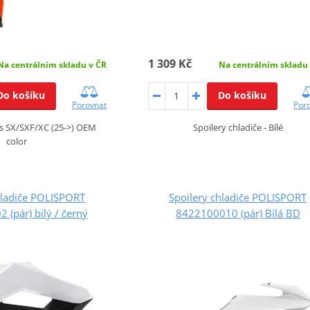
1 309 Kč
Na centrálním skladu v ČR
Na centrálním skladu
Do košíku
Do košíku
Porovnat
Por
s SX/SXF/XC (25->) OEM
Spoilery chladiče - Bílé
color
hladiče POLISPORT
Spoilery chladiče POLISPORT
(pár) bílý / černý
8422100010 (pár) Bílá BD