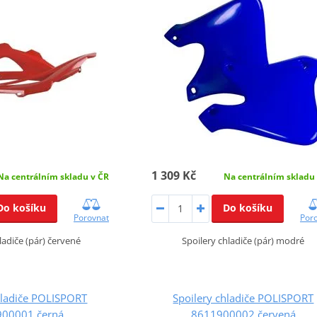
1 309 Kč
Na centrálním skladu v ČR
Na centrálním skladu
Do košíku
Do košíku
Porovnat
Por
ladiče (pár) červené
Spoilery chladiče (pár) modré
hladiče POLISPORT
Spoilery chladiče POLISPORT
00001 černá
8611900002 červená