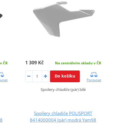
1 309 Kč
 v ČR
Na centrálním skladu v ČR
Do košíku
ovnat
Porovnat
Spoilery chladiče (pár) bílé
Spoilery chladiče POLISPORT
98
8414000004 (pár) modrá Yam98