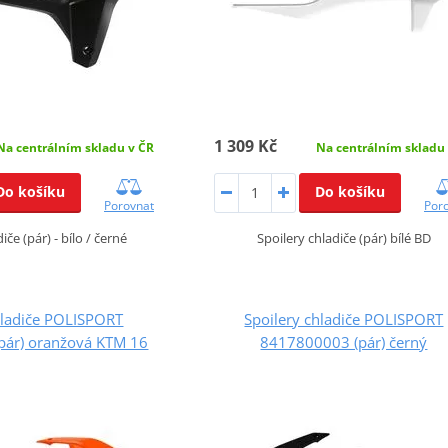
1 309 Kč
Na centrálním skladu v ČR
Na centrálním skladu
Do košíku
Do košíku
Porovnat
Por
iče (pár) - bílo / černé
Spoilery chladiče (pár) bílé BD
hladiče POLISPORT
Spoilery chladiče POLISPORT
pár) oranžová KTM 16
8417800003 (pár) černý