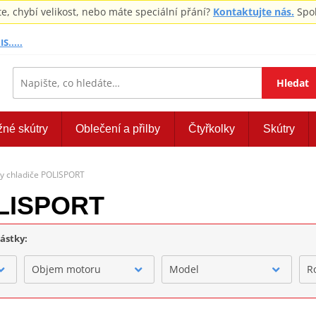
 chybí velikost, nebo máte speciální přání?
Kontaktujte nás.
Spol
S.....
Hledat
žné skútry
Oblečení a přilby
Čtyřkolky
Skútry
ry chladiče POLISPORT
OLISPORT
částky:
Objem motoru
Model
R