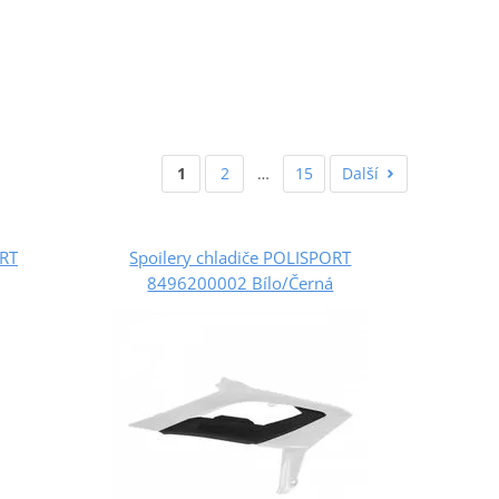
1
2
…
15
Další
ORT
Spoilery chladiče POLISPORT
8496200002 Bílo/Černá