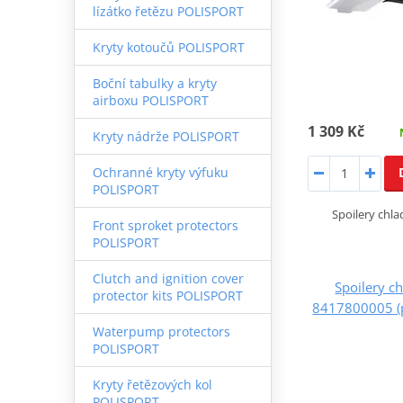
lízátko řetězu POLISPORT
Kryty kotoučů POLISPORT
Boční tabulky a kryty
airboxu POLISPORT
1 309 Kč
Kryty nádrže POLISPORT
Ochranné kryty výfuku
POLISPORT
Spoilery chlad
Front sproket protectors
POLISPORT
Clutch and ignition cover
Spoilery c
protector kits POLISPORT
8417800005 (
Waterpump protectors
POLISPORT
Kryty řetězových kol
POLISPORT