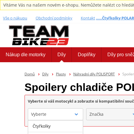
Vítáme Vás na našem novém e-shopu. Nemůžete nalézt co hledáte,
Vše o nákupu
Obchodní podmínky
Kontakt
.....Čtyřkolky POLARI
Nákup dle motorky
Díly
Doplňky
Díly pro sně
Domů
Díly
Plasty
Náhradní díly POLISPORT
Spoile
Spoilery chladiče P
Vyberte si váš motocykl a zobrazte si kompatibilní sou
Vyberte
Značka
Čtyřkolky