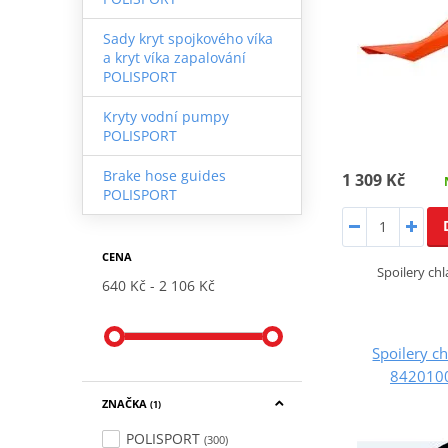
Sady kryt spojkového víka
a kryt víka zapalování
POLISPORT
Kryty vodní pumpy
POLISPORT
Brake hose guides
1 309 Kč
POLISPORT
CENA
Spoilery ch
640 Kč
2 106 Kč
Spoilery c
8420100
ZNAČKA
(1)
POLISPORT
(300)