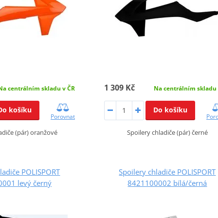
1 309 Kč
Na centrálním skladu v ČR
Na centrálním skladu
Do košíku
Do košíku
Porovnat
Por
ladiče (pár) oranžové
Spoilery chladiče (pár) černé
hladiče POLISPORT
Spoilery chladiče POLISPORT
001 levý černý
8421100002 bílá/černá