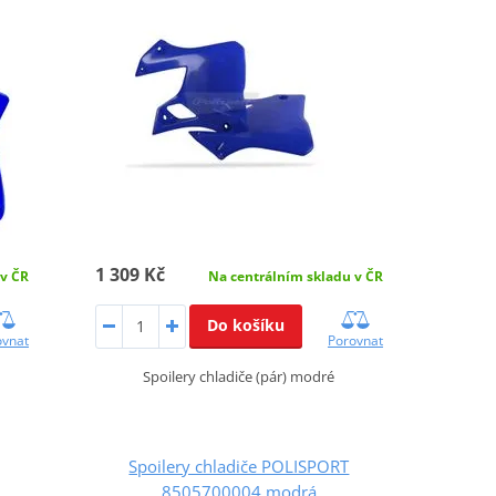
1 309 Kč
 v ČR
Na centrálním skladu v ČR
Do košíku
ovnat
Porovnat
Spoilery chladiče (pár) modré
Spoilery chladiče POLISPORT
8505700004 modrá