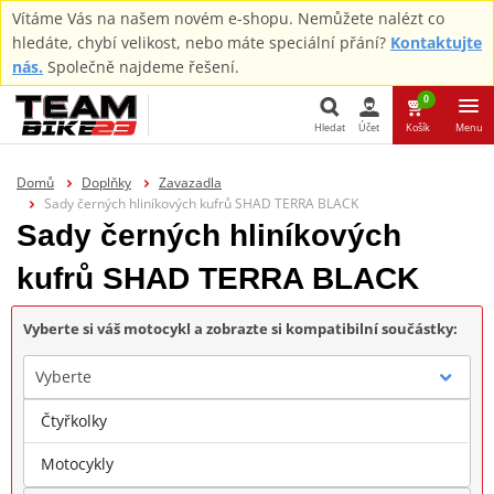
Vítáme Vás na našem novém e-shopu. Nemůžete nalézt co
hledáte, chybí velikost, nebo máte speciální přání?
Kontaktujte
nás.
Společně najdeme řešení.
0
Hledat
Účet
Košík
Menu
Hledat
Domů
Doplňky
Zavazadla
Sady černých hliníkových kufrů SHAD TERRA BLACK
Sady černých hliníkových
kufrů SHAD TERRA BLACK
Vyberte si váš motocykl a zobrazte si kompatibilní součástky:
Vyberte
Čtyřkolky
Značka
Motocykly