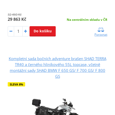
32 460 Kč
29 863 Kč
Na centrálním skladu v ČR
Do košíku
Porovnat
Kompletní sada bočních adventure brašen SHAD TERRA
TR40 a černého hliníkového 55L topcase, včetně
montážní sady SHAD BMW F 650 GS/ F 700 GS/ F 800
GS
SLEVA 8%