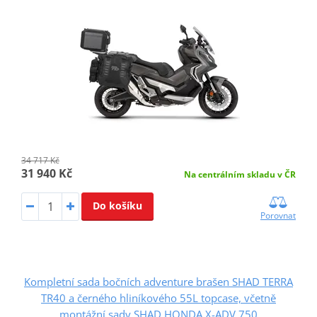
34 717 Kč
31 940 Kč
Na centrálním skladu v ČR
Do košíku
Porovnat
Kompletní sada bočních adventure brašen SHAD TERRA
TR40 a černého hliníkového 55L topcase, včetně
montážní sady SHAD HONDA X-ADV 750