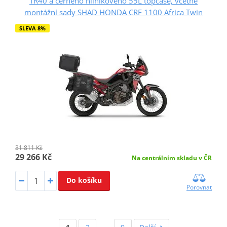
TR40 a černého hliníkového 55L topcase, včetně
montážní sady SHAD HONDA CRF 1100 Africa Twin
SLEVA 8%
31 811 Kč
29 266 Kč
Na centrálním skladu v ČR
Do košíku
Porovnat