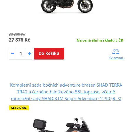
30 300 Kč
27 876 Kč
Na centrálním skladu v ČR
Do košíku
Porovnat
Kompletní sada bočních adventure brašen SHAD TERRA
TR40 a černého hliníkového 55L topcase, včetně
montážní sady SHAD KTM Super Adventure 1290 (R, S)
SLEVA 8%