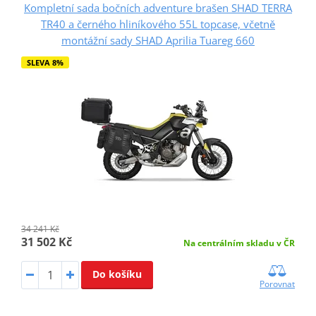
Kompletní sada bočních adventure brašen SHAD TERRA
TR40 a černého hliníkového 55L topcase, včetně
montážní sady SHAD Aprilia Tuareg 660
SLEVA 8%
34 241 Kč
31 502 Kč
Na centrálním skladu v ČR
Do košíku
Porovnat