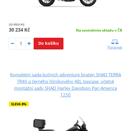
32 863 Kč
30 234 Kč
Na centrálním skladu v ČR
Do košíku
Porovnat
Kompletní sada bočních adventure brašen SHAD TERRA
TR40 a černého hliníkového 48L topcase, včetně
montážní sady SHAD Harley Davidson Pan America
1250
SLEVA 8%