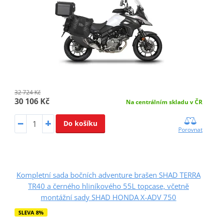
32 724 Kč
30 106 Kč
Na centrálním skladu v ČR
Do košíku
Porovnat
Kompletní sada bočních adventure brašen SHAD TERRA
TR40 a černého hliníkového 55L topcase, včetně
montážní sady SHAD HONDA X-ADV 750
SLEVA 8%