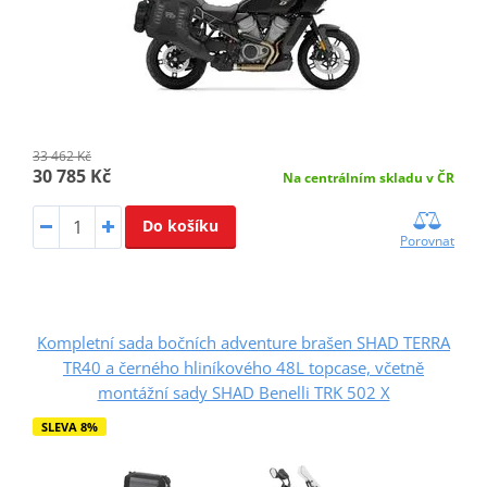
33 462 Kč
30 785 Kč
Na centrálním skladu v ČR
Do košíku
Porovnat
Kompletní sada bočních adventure brašen SHAD TERRA
TR40 a černého hliníkového 48L topcase, včetně
montážní sady SHAD Benelli TRK 502 X
SLEVA 8%