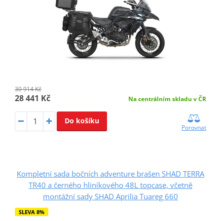
30 914 Kč
28 441 Kč
Na centrálním skladu v ČR
Do košíku
Porovnat
Kompletní sada bočních adventure brašen SHAD TERRA
TR40 a černého hliníkového 48L topcase, včetně
montážní sady SHAD Aprilia Tuareg 660
SLEVA 8%